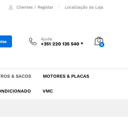
29.90
€
Adicionar
Clientes
/
Registar
Localização da Loja
Ajuda
uisa
+351 220 135 540 *
0
TROS & SACOS
MOTORES & PLACAS
ONDICIONADO
VMC