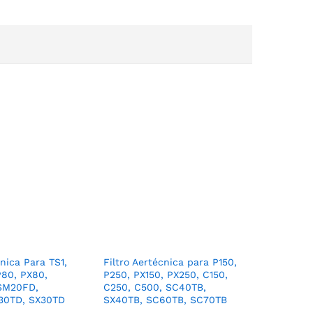
cnica Para TS1,
Filtro Aertécnica para P150,
P80, PX80,
P250, PX150, PX250, C150,
 SM20FD,
C250, C500, SC40TB,
30TD, SX30TD
SX40TB, SC60TB, SC70TB