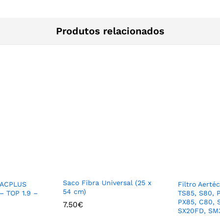
Produtos relacionados
Saco Fibra Universal (25 x
 VACPLUS
Filtro Aerté
54 cm)
– TOP 1.9 –
TS85, S80, 
PX85, C80,
7.50
€
SX20FD, SM