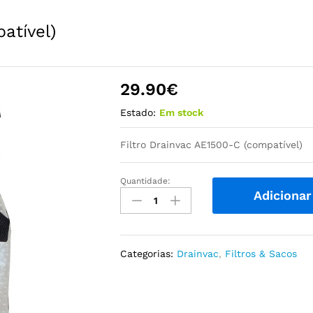
atível)
29.90
€
Estado:
Em stock
Filtro Drainvac AE1500-C (compatível)
Quantidade:
Filtro
Adicionar
Drainvac
AE1500-
C
(compatível)
Categorias:
Drainvac
,
Filtros & Sacos
quantidade