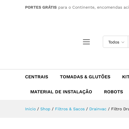
Filtro Drainvac AE1500-C (co
PORTES GRÁTIS
para o Continente, encomendas ac
Descrição
Todos
CENTRAIS
TOMADAS & GLUTÕES
KI
MATERIAL DE INSTALAÇÃO
ROBOTS
Inicio
/
Shop
/
Filtros & Sacos
/
Drainvac
/
Filtro D