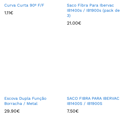
Curva Curta 90º F/F
Saco Fibra Para Ibervac
IB1400s / IB1900s (pack de
1.11
€
3)
21.00
€
Escova Dupla Função
SACO FIBRA PARA IBERVAC
Borracha / Metal
IB1400S / IB1900S
29.90
€
7.50
€