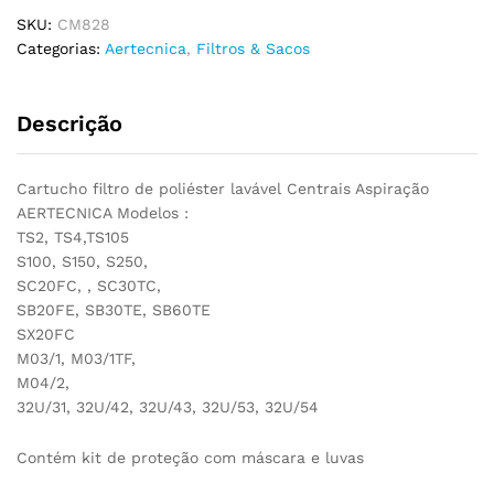
SC20FC,
SKU:
CM828
SX20FC,
Categorias:
Aertecnica
,
Filtros & Sacos
SC30TC,
SB20FE,
SB30TE,
Descrição
SB60TE,
M03/1,
M03/1TF,
Cartucho filtro de poliéster lavável Centrais Aspiração
M04/2,
AERTECNICA Modelos :
32U/31,
TS2, TS4,TS105
32U/42,
S100, S150, S250,
32U/43,
SC20FC, , SC30TC,
32U/53,
SB20FE, SB30TE, SB60TE
32U/54
SX20FC
quantidade
M03/1, M03/1TF,
M04/2,
32U/31, 32U/42, 32U/43, 32U/53, 32U/54
Contém kit de proteção com máscara e luvas