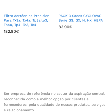
Filtro Aertécnica Precision
PACK 3 Sacos CYCLOVAC
Para Tx3a, Tx4a, Tp3a,tp3,
Serie GS, GX, H, HX, HEPA
Tp4a, Tp4, Tc3, Tc4
83.90
€
182.90
€
Ser empresa de referência no sector da aspiração central,
reconhecida como a melhor opção por clientes e
fornecedores, pela qualidade de nossos produtos, serviços
e relacionamento.