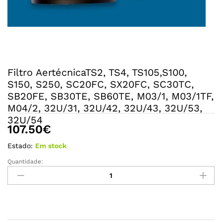
Filtro AertécnicaTS2, TS4, TS105,S100,
S150, S250, SC20FC, SX20FC, SC30TC,
SB20FE, SB30TE, SB60TE, M03/1, M03/1TF,
M04/2, 32U/31, 32U/42, 32U/43, 32U/53,
32U/54
107.50
€
Estado:
Em stock
Quantidade:
Filtro
AertécnicaTS2,
TS4,
TS105,S100,
S150,
S250,