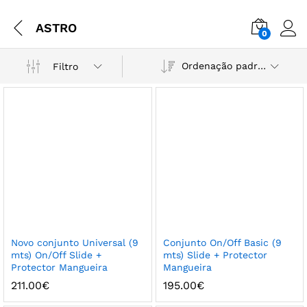
ASTRO
0
Ordenação padrão
Filtro
Novo conjunto Universal (9
Conjunto On/Off Basic (9
mts) On/Off Slide +
mts) Slide + Protector
Protector Mangueira
Mangueira
211.00
€
195.00
€