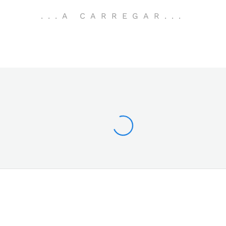
.
.
.
A CARREGAR
.
.
.