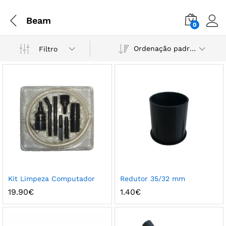
Beam
0
Ordenação padrão
Filtro
Kit Limpeza Computador
Redutor 35/32 mm
19.90
€
1.40
€