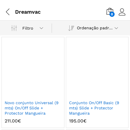
Dreamvac
0
Ordenação padrão
Filtro
Novo conjunto Universal (9
Conjunto On/Off Basic (9
mts) On/Off Slide +
mts) Slide + Protector
Protector Mangueira
Mangueira
211.00
€
195.00
€