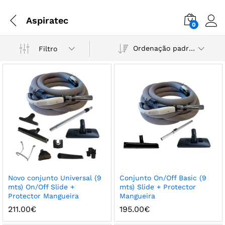
Aspiratec
0
Ordenação padrão
Filtro
Novo conjunto Universal (9
Conjunto On/Off Basic (9
mts) On/Off Slide +
mts) Slide + Protector
Protector Mangueira
Mangueira
211.00
€
195.00
€