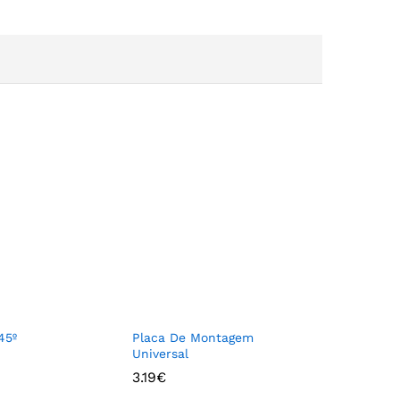
45º
Placa De Montagem
Universal
3.19
€