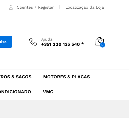
5.90
€
Adicionar
Clientes
/
Registar
Localização da Loja
Ajuda
uisa
+351 220 135 540 *
0
TROS & SACOS
MOTORES & PLACAS
ONDICIONADO
VMC