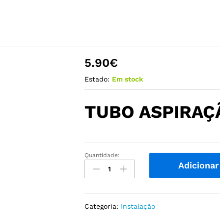
5.90
€
Estado:
Em stock
TUBO ASPIRAÇÃ
Quantidade:
Tubo
Adicionar
Aspiração
1,5
mts
quantidade
Categoria:
Instalação