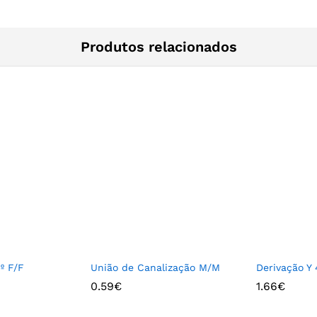
Produtos relacionados
º F/F
União de Canalização M/M
Derivação Y 
0.59
€
1.66
€