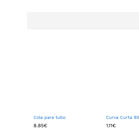
Cola para tubo
Curva Curta 90
8.85
€
1.11
€