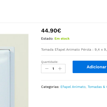
44.90
€
Estado:
Em stock
Tomada Efapel Animato Pérola : 9,4 x 
Quantidade:
Tomada
Adicionar
Efapel
Animato
Pérola
quantidade
Categorias:
Efapel Animato
,
Tomadas & 