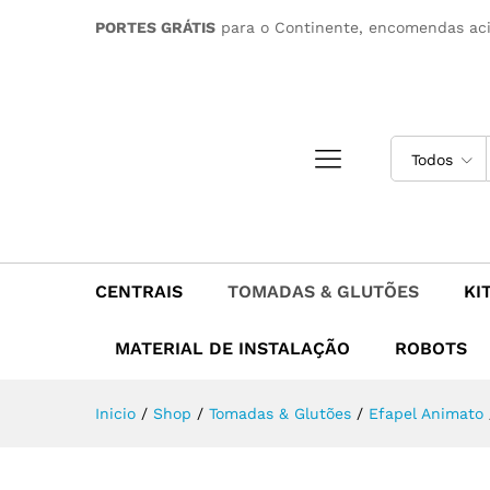
Tomada Efapel Animato Péro
PORTES GRÁTIS
para o Continente, encomendas ac
Descrição
Todos
CENTRAIS
TOMADAS & GLUTÕES
KI
MATERIAL DE INSTALAÇÃO
ROBOTS
Inicio
/
Shop
/
Tomadas & Glutões
/
Efapel Animato