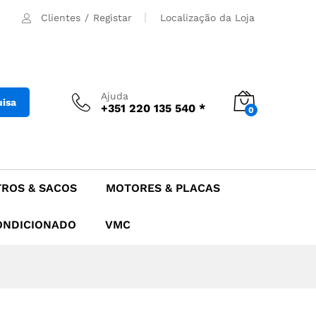
44.90
€
Adicionar
Clientes
/
Registar
Localização da Loja
Ajuda
uisa
+351 220 135 540 *
0
TROS & SACOS
MOTORES & PLACAS
ONDICIONADO
VMC