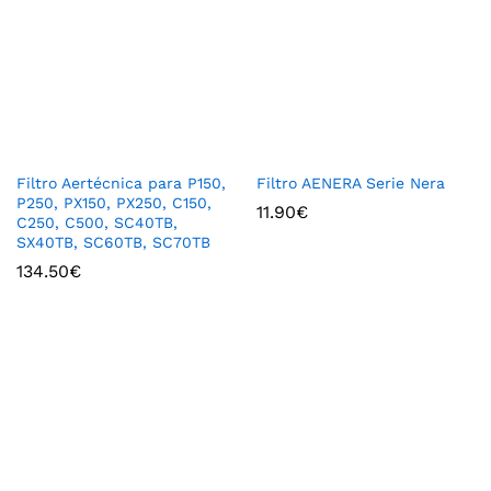
Filtro Aertécnica para P150,
Filtro AENERA Serie Nera
P250, PX150, PX250, C150,
11.90
€
C250, C500, SC40TB,
SX40TB, SC60TB, SC70TB
134.50
€