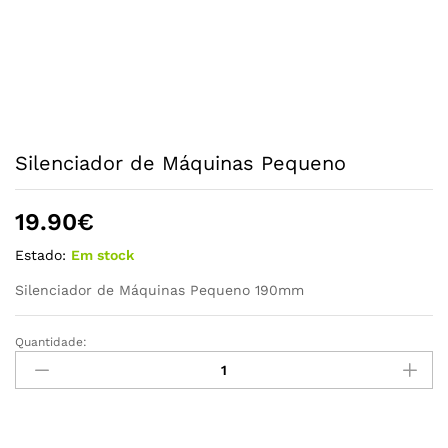
Silenciador de Máquinas Pequeno
19.90
€
Estado:
Em stock
Silenciador de Máquinas Pequeno 190mm
Quantidade:
Silenciador
de
Máquinas
Pequeno
quantidade