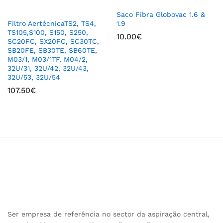
Saco Fibra Globovac 1.6 &
Filtro AertécnicaTS2, TS4,
1.9
TS105,S100, S150, S250,
10.00
€
SC20FC, SX20FC, SC30TC,
SB20FE, SB30TE, SB60TE,
M03/1, M03/1TF, M04/2,
32U/31, 32U/42, 32U/43,
32U/53, 32U/54
107.50
€
Ser empresa de referência no sector da aspiração central,