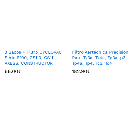
3 Sacos + Filtro CYCLOVAC
Filtro Aertécnica Precision
Serie E100, GS110, GS111,
Para Tx3a, Tx4a, Tp3a,tp3,
AXESS, CONSTRUCTOR
Tp4a, Tp4, Tc3, Tc4
66.00
€
182.90
€