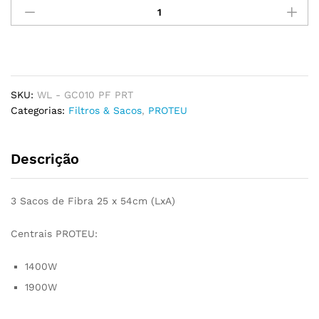
Fibra
Para
PROTEU
1400W
e
1900W
SKU:
WL - GC010 PF PRT
(pack
Categorias:
Filtros & Sacos
,
PROTEU
de
3
Sacos)
Descrição
quantidade
3 Sacos de Fibra 25 x 54cm (LxA)
Centrais PROTEU:
1400W
1900W