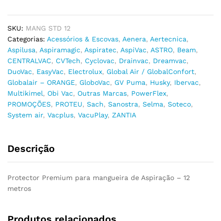
-
12m
quantidade
SKU:
MANG STD 12
Categorias:
Acessórios & Escovas
,
Aenera
,
Aertecnica
,
Aspilusa
,
Aspiramagic
,
Aspiratec
,
AspiVac
,
ASTRO
,
Beam
,
CENTRALVAC
,
CVTech
,
Cyclovac
,
Drainvac
,
Dreamvac
,
DuoVac
,
EasyVac
,
Electrolux
,
Global Air / GlobalConfort
,
Globalair – ORANGE
,
GloboVac
,
GV Puma
,
Husky
,
Ibervac
,
Multikimel
,
Obi Vac
,
Outras Marcas
,
PowerFlex
,
PROMOÇÕES
,
PROTEU
,
Sach
,
Sanostra
,
Selma
,
Soteco
,
System air
,
Vacplus
,
VacuPlay
,
ZANTIA
Descrição
Protector Premium para mangueira de Aspiração – 12
metros
Produtos relacionados