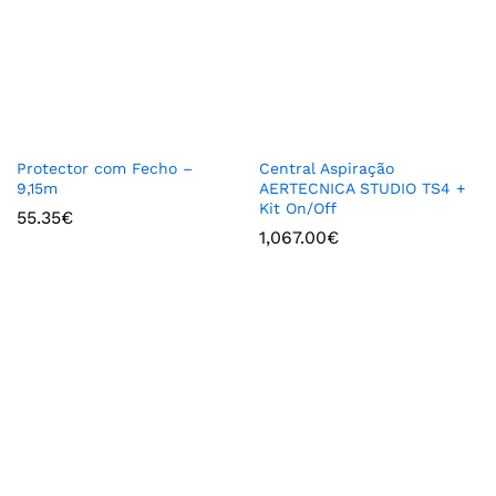
Protector com Fecho –
Central Aspiração
9,15m
AERTECNICA STUDIO TS4 +
Kit On/Off
55.35
€
1,067.00
€