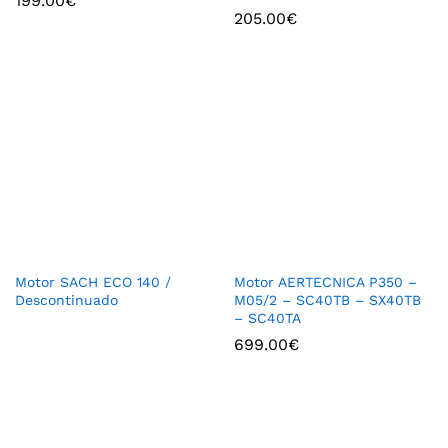
199.00
€
205.00
€
Motor SACH ECO 140 /
Motor AERTECNICA P350 –
Descontinuado
M05/2 – SC40TB – SX40TB
– SC40TA
699.00
€