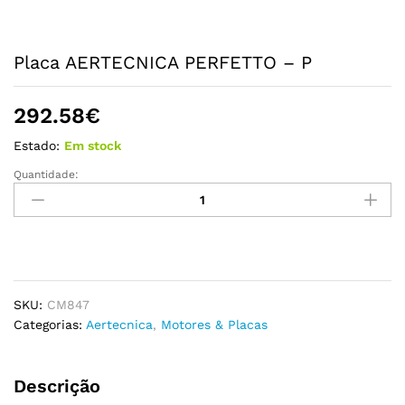
Placa AERTECNICA PERFETTO – P
292.58
€
Estado:
Em stock
Quantidade:
Placa
AERTECNICA
PERFETTO
-
P
quantidade
SKU:
CM847
Categorias:
Aertecnica
,
Motores & Placas
Descrição