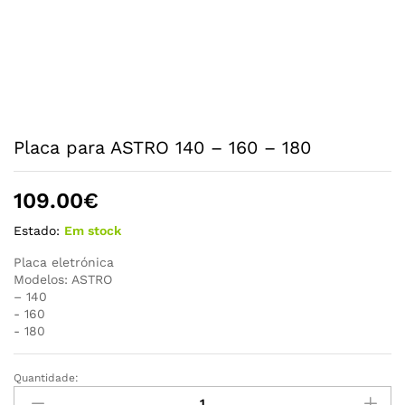
Placa para ASTRO 140 – 160 – 180
109.00
€
Estado:
Em stock
Placa eletrónica
Modelos: ASTRO
– 140
​- 160
​- 180
Quantidade:
Placa
para