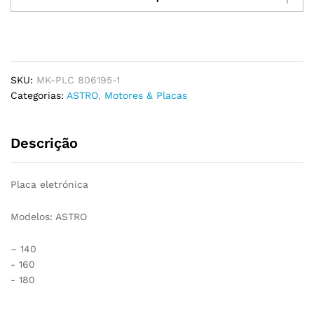
ASTRO
140
–
160
–
SKU:
MK-PLC 806195-1
180
Categorias:
ASTRO
,
Motores & Placas
quantidade
Descrição
Placa eletrónica
Modelos: ASTRO
– 140
​- 160
​- 180