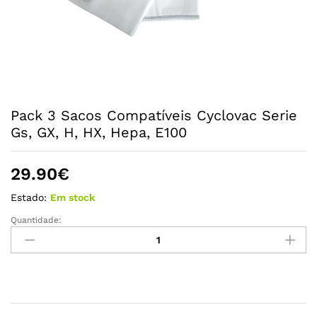
Pack 3 Sacos Compatíveis Cyclovac Serie
Gs, GX, H, HX, Hepa, E100
29.90
€
Estado:
Em stock
Quantidade:
Pack
3
Sacos
Compatíveis
Cyclovac
Serie
Gs,