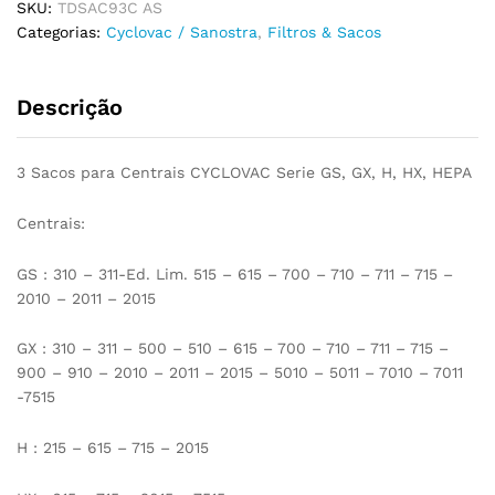
SKU:
TDSAC93C AS
GX,
Categorias:
Cyclovac / Sanostra
,
Filtros & Sacos
H,
HX,
Hepa,
Descrição
E100
quantidade
3 Sacos para Centrais CYCLOVAC Serie GS, GX, H, HX, HEPA
Centrais:
GS : 310 – 311-Ed. Lim. 515 – 615 – 700 – 710 – 711 – 715 –
2010 – 2011 – 2015
GX : 310 – 311 – 500 – 510 – 615 – 700 – 710 – 711 – 715 –
900 – 910 – 2010 – 2011 – 2015 – 5010 – 5011 – 7010 – 7011
-7515
H : 215 – 615 – 715 – 2015