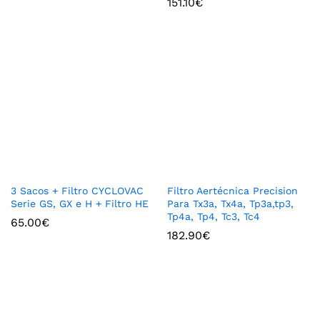
151.10
€
3 Sacos + Filtro CYCLOVAC
Filtro Aertécnica Precision
Serie GS, GX e H + Filtro HE
Para Tx3a, Tx4a, Tp3a,tp3,
Tp4a, Tp4, Tc3, Tc4
65.00
€
182.90
€