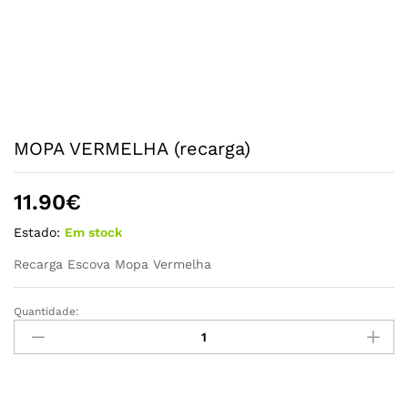
MOPA VERMELHA (recarga)
11.90
€
Estado:
Em stock
Recarga Escova Mopa Vermelha
Quantidade:
MOPA
VERMELHA
(recarga)
quantidade