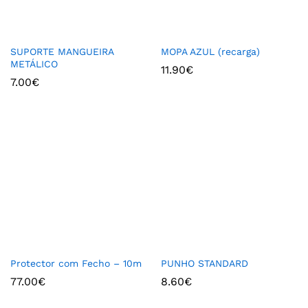
SUPORTE MANGUEIRA
MOPA AZUL (recarga)
METÁLICO
11.90
€
7.00
€
Protector com Fecho – 10m
PUNHO STANDARD
77.00
€
8.60
€