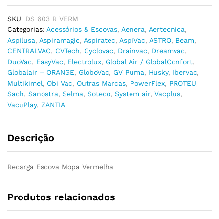
SKU:
DS 603 R VERM
Categorias:
Acessórios & Escovas
,
Aenera
,
Aertecnica
,
Aspilusa
,
Aspiramagic
,
Aspiratec
,
AspiVac
,
ASTRO
,
Beam
,
CENTRALVAC
,
CVTech
,
Cyclovac
,
Drainvac
,
Dreamvac
,
DuoVac
,
EasyVac
,
Electrolux
,
Global Air / GlobalConfort
,
Globalair – ORANGE
,
GloboVac
,
GV Puma
,
Husky
,
Ibervac
,
Multikimel
,
Obi Vac
,
Outras Marcas
,
PowerFlex
,
PROTEU
,
Sach
,
Sanostra
,
Selma
,
Soteco
,
System air
,
Vacplus
,
VacuPlay
,
ZANTIA
Descrição
Recarga Escova Mopa Vermelha
Produtos relacionados