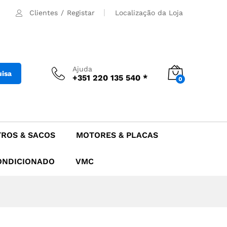
30.90
€
Adicionar
Clientes
/
Registar
Localização da Loja
Ajuda
uisa
+351 220 135 540 *
0
TROS & SACOS
MOTORES & PLACAS
ONDICIONADO
VMC