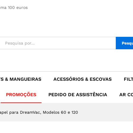
Modelos 60 e 120
ima 100 euros
Pesq
TS & MANGUEIRAS
ACESSÓRIOS & ESCOVAS
FIL
PROMOÇÕES
PEDIDO DE ASSISTÊNCIA
AR C
Papel para DreamVac, Modelos 60 e 120