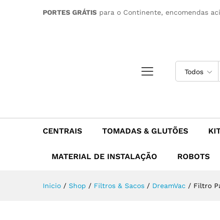
Filtro Papel para DreamVac, 
PORTES GRÁTIS
para o Continente, encomendas ac
Todos
CENTRAIS
TOMADAS & GLUTÕES
KI
MATERIAL DE INSTALAÇÃO
ROBOTS
Inicio
/
Shop
/
Filtros & Sacos
/
DreamVac
/
Filtro 