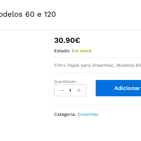
odelos 60 e 120
30.90
€
Estado:
Em stock
Filtro Papel para DreamVac, Modelos 60
Quantidade:
Filtro
Adicionar
Papel
para
DreamVac,
Modelos
Categoria:
DreamVac
60
e
120
quantidade