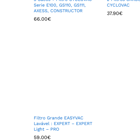
Serie E100, GS110, GS111,
CYCLOVAC
AXESS, CONSTRUCTOR
37.90
€
66.00
€
Filtro Grande EASYVAC
Lavável : EXPERT – EXPERT
Light – PRO
59.00
€