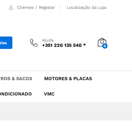
29.90
€
Adicionar
Clientes
/
Registar
Localização da Loja
Ajuda
uisa
+351 220 135 540 *
0
TROS & SACOS
MOTORES & PLACAS
ONDICIONADO
VMC