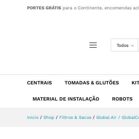
Filtro Papel Global Air (Glob
PORTES GRÁTIS
para o Continente, encomendas ac
Descrição
Todos
CENTRAIS
TOMADAS & GLUTÕES
KI
MATERIAL DE INSTALAÇÃO
ROBOTS
Inicio
/
Shop
/
Filtros & Sacos
/
Global Air / GlobalC