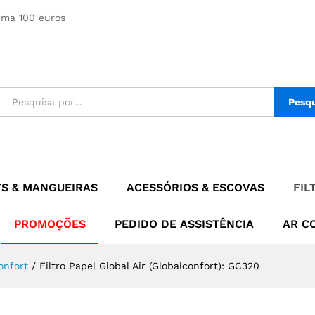
alconfort): GC320
ima 100 euros
Pesq
TS & MANGUEIRAS
ACESSÓRIOS & ESCOVAS
FIL
PROMOÇÕES
PEDIDO DE ASSISTÊNCIA
AR C
onfort
/
Filtro Papel Global Air (Globalconfort): GC320