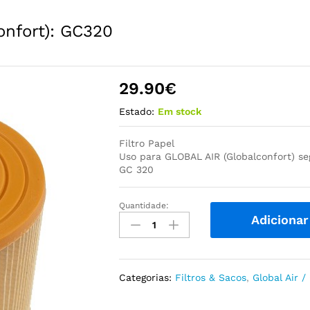
confort): GC320
29.90
€
Estado:
Em stock
Filtro Papel
Uso para GLOBAL AIR (Globalconfort) se
GC 320
Quantidade:
Filtro
Adicionar
Papel
Global
Air
(Globalconfort):
Categorias:
Filtros & Sacos
,
Global Air /
GC320
quantidade