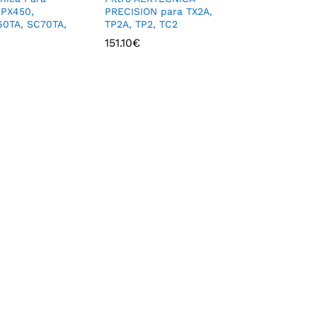
 PX450,
PRECISION para TX2A,
60TA, SC70TA,
TP2A, TP2, TC2
151.10
€