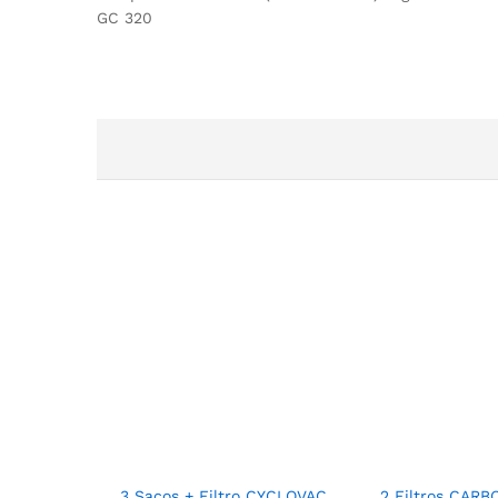
GC 320
3 Sacos + Filtro CYCLOVAC
2 Filtros CAR