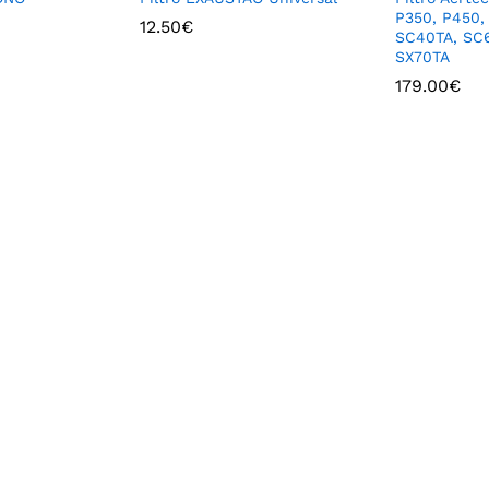
P350, P450,
12.50
€
SC40TA, SC
SX70TA
179.00
€