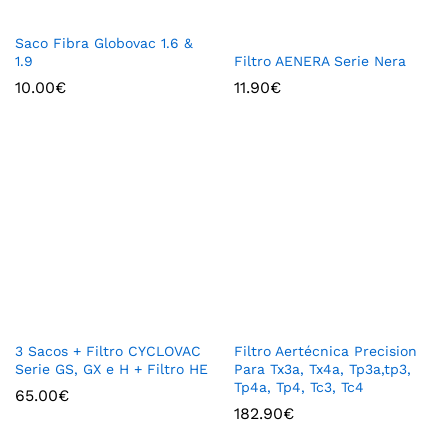
Saco Fibra Globovac 1.6 &
Filtro AENERA Serie Nera
1.9
11.90
€
10.00
€
3 Sacos + Filtro CYCLOVAC
Filtro Aertécnica Precision
Serie GS, GX e H + Filtro HE
Para Tx3a, Tx4a, Tp3a,tp3,
Tp4a, Tp4, Tc3, Tc4
65.00
€
182.90
€