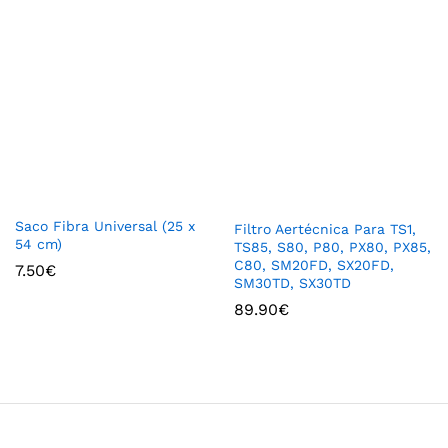
Saco Fibra Universal (25 x
Filtro Aertécnica Para TS1,
54 cm)
TS85, S80, P80, PX80, PX85,
C80, SM20FD, SX20FD,
7.50
€
SM30TD, SX30TD
89.90
€