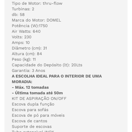
Tipo de Motor: thru-flow
Turbinas: 2
db: 58
Marca do Motor: DOMEL
Potência (W):1750
Air Watts: 640
Volts: 230
Amps: 10
Diâmetro (cm): 31
Altura (cm): 84
Peso (kg): 11
Capacidade do Depósito (lt): 20Lts
Garantia: 3 Anos
A ESCOLHA IDEAL PARA O INTERIOR DE UMA
MORADIA:
- Máx. 12 tomadas
- Última tomada até 50m
KIT DE ASPIRAÇÃO ON/OFF
Escova dupla função
Escova para sofás
Escova de pó para móveis
Escova de cantos
Suporte de escovas
Tubo extensível INOX