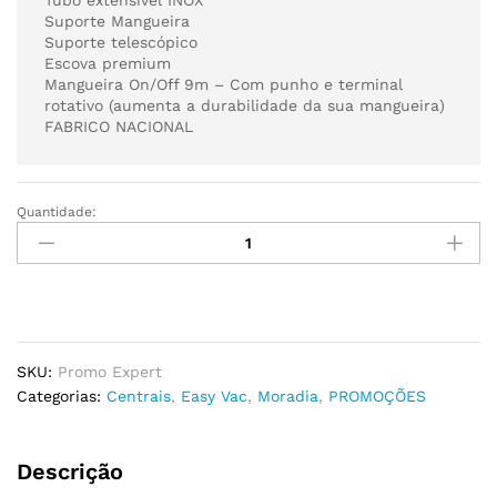
Suporte Mangueira
Suporte telescópico
Escova premium
Mangueira On/Off 9m – Com punho e terminal
rotativo (aumenta a durabilidade da sua mangueira)
FABRICO NACIONAL
Quantidade:
Central
Aspiração
EASYVAC
EXPERT
2
(
Moradia)
SKU:
Promo Expert
+
Categorias:
Centrais
,
Easy Vac
,
Moradia
,
PROMOÇÕES
Kit
ON/OFF
quantidade
Descrição