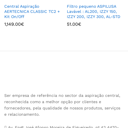
Central Aspiração
Filtro pequeno ASPILUSA
AERTECNICA CLASSIC TC2 +
Lavável : AL200, IZZY 150,
Kit On/Off
IZZY 200, IZZY 300, AL-STD
1,149.00
€
51.00
€
Ser empresa de referência no sector da aspiração central,
reconhecida como a melhor opção por clientes e
fornecedores, pela qualidade de nossos produtos, serviços
e relacionamento.
Av. Engº José Afonso Moreira de Figueiredo, nº 42 4470-