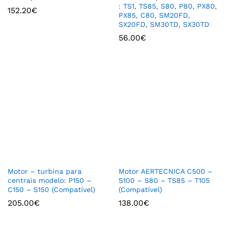
: TS1, TS85, S80, P80, PX80,
152.20
€
PX85, C80, SM20FD,
SX20FD, SM30TD, SX30TD
56.00
€
Motor – turbina para
Motor AERTECNICA C500 –
centrais modelo: P150 –
S100 – S80 – TS85 – T105
C150 – S150 (Compatível)
(Compatível)
205.00
€
138.00
€