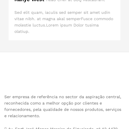
Sed elit quam, iaculis sed semper sit amet udin
vitae nibh. at magna akal semperFusce commodo
molestie luctus.Lorem ipsum Dolor tusima
olatiup.
Ser empresa de referência no sector da aspiração central,
reconhecida como a melhor opção por clientes e
fornecedores, pela qualidade de nossos produtos, serviços
e relacionamento.
Av. Engº José Afonso Moreira de Figueiredo, nº 42 4470-